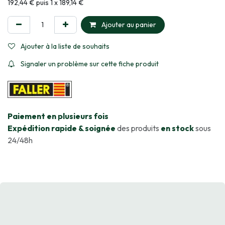
Informations sur le plan de paiement sélectionné
192,44 € puis 1 x 189,14 €
Ajouter au panier
Ajouter à la liste de souhaits
Signaler un problème sur cette fiche produit
​Paiement en plusieurs fois
Expédition rapide & soignée
des produits
en stock
sous
24/48h