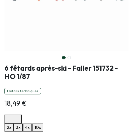
6 fêtards après-ski - Faller 151732 -
HO 1/87
Détails techniques
18,49
€
Options de paiement disponibles
2x
3x
4x
10x