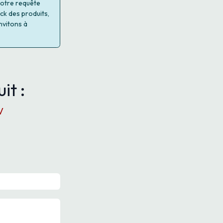
 votre requête
ock des produits,
nvitons à
it :
V