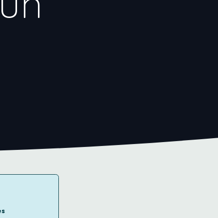
 un
es