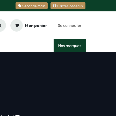
Se​​​​conde ​​​​m​​a​​in
Cartes cadeaux
Mon panier
Se connecter
Racing
Junior
Services
Nos marques