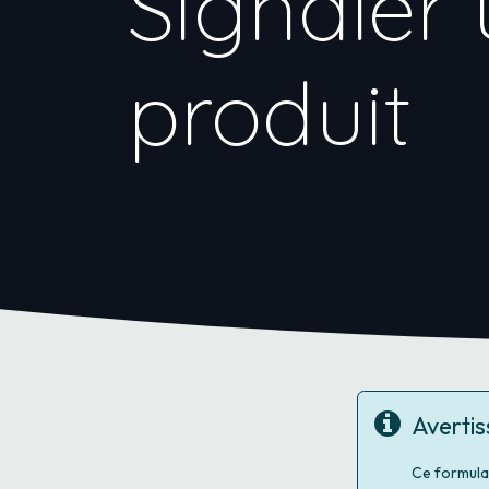
Signaler 
produit
Averti
Ce formula