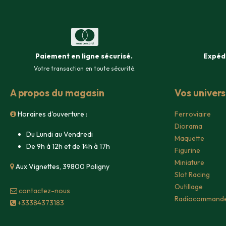
Paiement en ligne sécurisé
.
Expéd
Votre transaction en toute sécurité.
A propos du magasin
Vos univer
Horaires d'ouverture :
Ferroviaire
Diorama
Du Lundi au Vendredi
Maquette
De 9h à 12h et de 14h à 17h
Figurine
Miniature
Aux Vignettes, 39800 Poligny
Slot Racing
Outillage
contacte​z-nous
Radiocommand
+33384373183