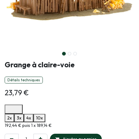
Grange à claire-voie
Détails techniques
23,79
€
Options de paiement disponibles
2x
3x
4x
10x
Informations sur le plan de paiement sélectionné
192,44 € puis 1 x 189,14 €