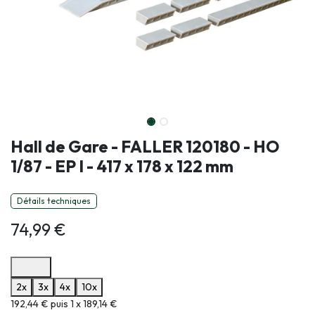
Hall de Gare - FALLER 120180 - HO
1/87 - EP I - 417 x 178 x 122 mm
Détails techniques
74,99
€
Options de paiement disponibles
2x
3x
4x
10x
Informations sur le plan de paiement sélectionné
192,44 € puis 1 x 189,14 €