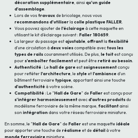
décoration supplémentaire
, ainsi
qu'un guide
d'assemblage
.
Lors de vos
travaux
de bricolage, nous vous
recommandons d'utiliser
la
colle plastique FALLER
.
Vous pouvez ajouter de
l'éclairage
à cette maquette en
utilisant le kit d'éclairage suivant :
Faller 180659
.
La largeur du passage est
ajustable
,
offrant
la
flexibilité
d'une circulation à
deux voies
compatible avec
tous les
types de rails
couramment utilisés. De plus,
le toit
est conçu
pour
s'emboîter facilement
et peut être
retiré au besoin
.
Authenticité
: Le
hall de gare
est
soigneusement
conçu
pour refléter
l'architecture
, le
style
et
l'ambiance
d'un
bâtiment ferroviaire
typique
, apportant ainsi une touche
d'authenticité
à votre scène.
Compatibilité
: Le "
Hall de Gare
" de
Faller
est conçu pour
s'intégrer harmonieusement
avec
d'autres produits
du
modélisme ferroviaire de la même marque,
facilitant
ainsi
son
intégration
dans votre réseau ferroviaire miniature.
En somme, le "
Hall de Gare
" de
Faller
est une maquette
idéale
pour apporter une touche de
réalisme
et de
détail
à votre
monde ferroviaire
miniature.