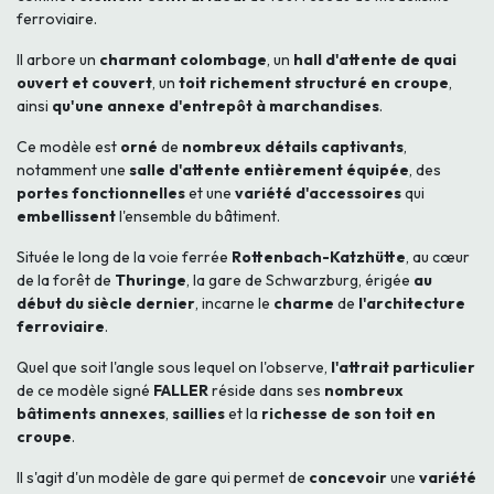
ferroviaire.
Il arbore un
charmant colombage
, un
hall d'attente de quai
ouvert et couvert
, un
toit richement structuré en croupe
,
ainsi
qu'une annexe d'entrepôt à marchandises
.
Ce modèle est
orné
de
nombreux détails captivants
,
notamment une
salle d'attente entièrement équipée
, des
portes fonctionnelles
et une
variété d'accessoires
qui
embellissent
l'ensemble du bâtiment.
Située le long de la voie ferrée
Rottenbach-Katzhütte
, au cœur
de la forêt de
Thuringe
, la gare de Schwarzburg, érigée
au
début du siècle dernier
, incarne le
charme
de
l'architecture
ferroviaire
.
Quel que soit l'angle sous lequel on l'observe,
l'attrait particulier
de ce modèle signé
FALLER
réside dans ses
nombreux
bâtiments annexes
,
saillies
et la
richesse de son toit en
croupe
.
Il s'agit d'un modèle de gare qui permet de
concevoir
une
variété