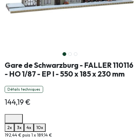
Gare de Schwarzburg - FALLER 110116
- HO 1/87 - EP I - 550 x 185 x 230 mm
Détails techniques
144,19
€
Options de paiement disponibles
2x
3x
4x
10x
Informations sur le plan de paiement sélectionné
192,44 € puis 1 x 189,14 €