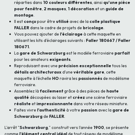
réparties dans
10 couleurs différentes
, ainsi
qu'une pièce
pour fenêtre
,
2 masques
,
1 décoration
et un
guide de
montage
.
Il est
conçu
pour être
utilisé
avec de la
colle plastique
FALLER
dans le cadre de projets de
bricolage
.
Vous pouvez ajouter de
l'éclairage
à cette maquette en
utilisant les kits d'éclairages suivants :
Faller 180667 / Faller
180671
.
La
gare de Schwarzburg
est le modèle ferroviaire
parfait
pour les amateurs
exigeants
.
Reproduisant avec une
précision exceptionnelle
tous les
détails architecturaux
d'une
véritable gare
, cette
maquette à l'échelle
HO
ravira les
passionnés
de modélisme
ferroviaire.
Assemblez là
facilement
grâce à des pièces de
haute
qualité
découpées au laser et
créez
une scène ferroviaire
réaliste
et
impressionnante
dans votre réseau miniature.
Faites vivre
l'authenticité
à votre
passion
avec la
gare de
Schwarzburg
de
FALLER
.
L'arrêt "
Schwarzburg
," construit vers l'année
1900
, se présente
comme
l'élément central idéal
de tout réseau de modélisme