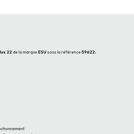
lux 22
de la marque
ESU
sous la référence
59622.
nctionnement