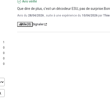
Avis vérifié
Que dire de plus, c'est un décodeur ESU, pas de surprise.Bon
Avis du
28/04/2026
, suite à une expérience du
10/04/2026
par
Thie
Utile
(0)
Signaler
1
0
0
0
0