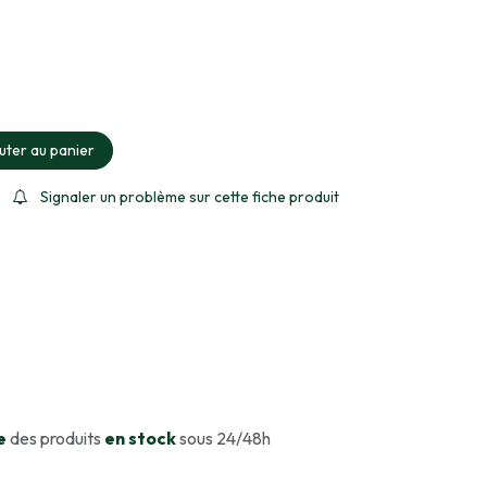
ment sélectionné
uter au panier
Signaler un problème sur cette fiche produit
e
des produits
en stock
sous 24/48h