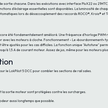
 sortie chacune. Dans les exécutions avec interface PluX22 ou 21MTC, i
onctions d'éclairage essentielles sont disponibles. La luminosité de cha
 automatiques lors du désaccouplement des raccords ROCO®, Krois® et T
encore été fondamentalement amélioré. Une fréquence d'horloge PWM ré
ier avec les moteurs à cloche. Fonctionnement - Le «bourdonnement» ty
 être ajustés pour les cas difficiles. La fonction unique "Autotune" pe
squ'à 1,5 A de courant moteur. Assez de jus, même pour les moteurs plu
tion
r le LokPilot 5 DCC pour combler les sections de rail sales.
et la sortie moteur sont protégées contre les surcharges.
odeur aussi longtemps que possible.