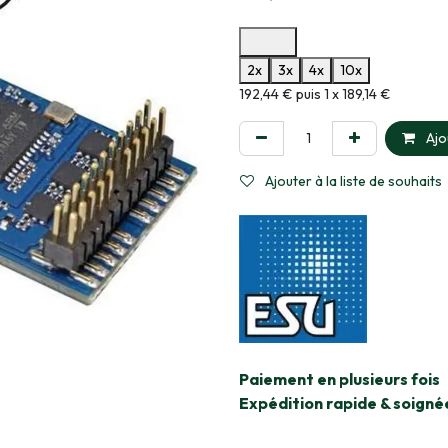
Options de paiement disponibles
2x
3x
4x
10x
Informations sur le plan de paie
192,44 € puis 1 x 189,14 €
Ajo
Ajouter à la liste de souhaits
​Paiement en plusieurs fois
Expédition rapide & soigné