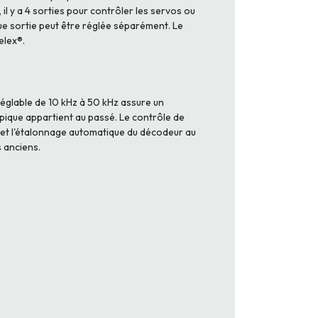
l y a 4 sorties pour contrôler les servos ou
que sortie peut être réglée séparément. Le
elex®.
glable de 10 kHz à 50 kHz assure un
pique appartient au passé. Le contrôle de
rmet l'étalonnage automatique du décodeur au
s anciens.