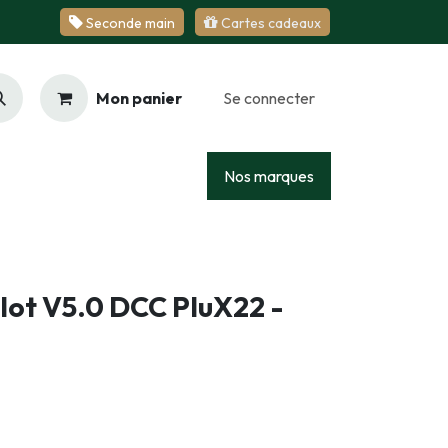
Se​​​​conde ​​​​m​​a​​in
Cartes cadeaux
Mon panier
Se connecter
Racing
Junior
Services
Nos marques
lot V5.0 DCC PluX22 -