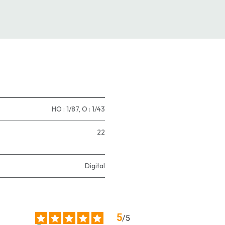
HO : 1/87
,
O : 1/43
22
Digital
5
/
5