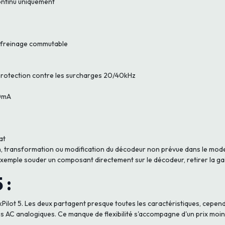
ontinu uniquement
freinage commutable
rotection contre les surcharges 20/40kHz
50mA
at
tion, transformation ou modification du décodeur non prévue dans le mod
mple souder un composant directement sur le décodeur, retirer la gain
 :
kPilot 5. Les deux partagent presque toutes les caractéristiques, cepe
mes AC analogiques. Ce manque de flexibilité s'accompagne d'un prix moin