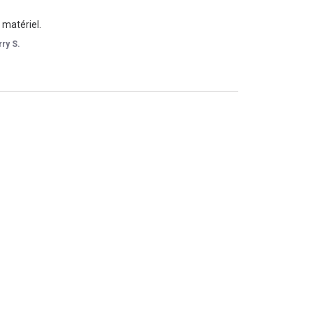
 matériel.
rry S.