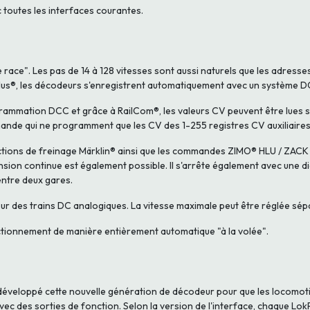
 toutes les interfaces courantes.
ace". Les pas de 14 à 128 vitesses sont aussi naturels que les adresses 
lus®, les décodeurs s'enregistrent automatiquement avec un système 
ammation DCC et grâce à RailCom®, les valeurs CV peuvent être lues su
nde qui ne programment que les CV des 1-255 registres CV auxiliaires 
ctions de freinage Märklin® ainsi que les commandes ZIMO® HLU / ZACK
ion continue est également possible. Il s'arrête également avec une di
entre deux gares.
sur des trains DC analogiques. La vitesse maximale peut être réglée sé
tionnement de manière entièrement automatique "à la volée".
développé cette nouvelle génération de décodeur pour que les locomotiv
ec des sorties de fonction. Selon la version de l'interface, chaque Lo