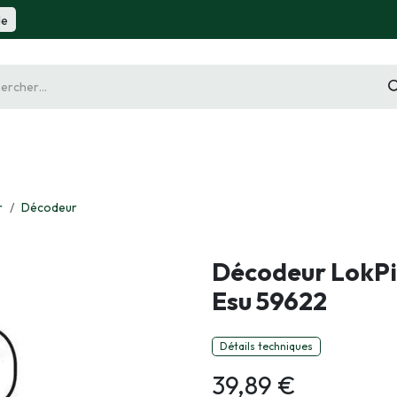
de
gurine
Diorama
Outillage
Radiocommande
Slot 
r
Décodeur
Décodeur LokPi
Esu 59622
Détails techniques
39,89
€