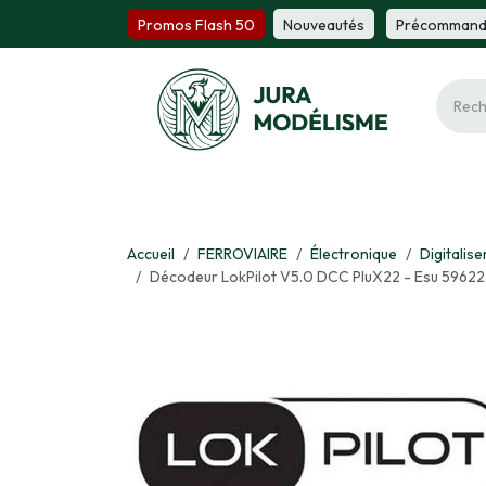
Se rendre au contenu
Promos Flash 50
Nou​​v​​ea​​utés
Précomm​​a​​n
Ferroviaire
Maquette
Miniature
Fi
Accueil
FERROVIAIRE
Électronique
Digitalise
Décodeur LokPilot V5.0 DCC PluX22 - Esu 59622