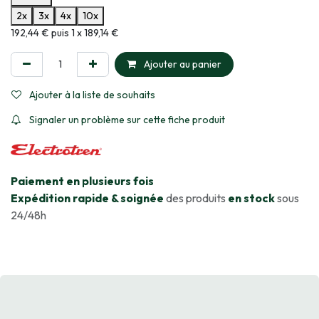
2x
3x
4x
10x
Informations sur le plan de paiement sélectionné
192,44 € puis 1 x 189,14 €
Ajouter au panier
Ajouter à la liste de souhaits
Signaler un problème sur cette fiche produit
​Paiement en plusieurs fois
Expédition rapide & soignée
des produits
en stock
sous
24/48h