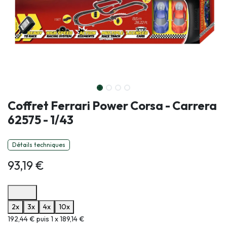
Coffret Ferrari Power Corsa - Carrera
62575 - 1/43
Détails techniques
93,19
€
Options de paiement disponibles
2x
3x
4x
10x
Informations sur le plan de paiement sélectionné
192,44 € puis 1 x 189,14 €