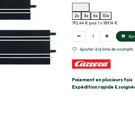
Options de paiement disponibles
2x
3x
4x
10x
Informations sur le plan de paie
192,44 € puis 1 x 189,14 €
Ajo
Ajouter à la liste de souhaits
​Paiement en plusieurs fois
Expédition rapide & soigné