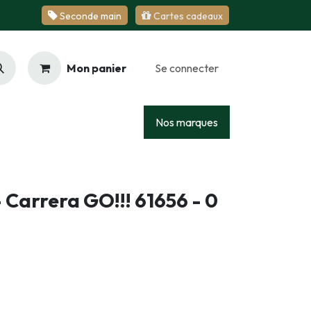
Se​​​​conde ​​​​m​​a​​in
Cartes cadeaux
Mon panier
Se connecter
Racing
Junior
Services
Nos marques
- Carrera GO!!! 61656 - 0