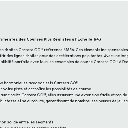
imentez des Courses Plus Réalistes à l'Échelle 1/43
ies droites Carrera GO!!! référence 61656. Ces éléments indispensables
frir des lignes droites pour des accélérations palpitantes. Avec une lo
tibilité parfaite avec tous les ensembles de course Carrera GO!!! à l'éch
ion harmonieuse avec vos sets Carrera GO!!!
 votre piste et accroître les possibilités de course.
x circuits Carrera GO!!!, elles assurent une extension facile et rapide.
ustesse et sa durabilité, garantissant de nombreuses heures de jeu sa
tion solide entre les segments.