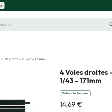
de
gurine
Diorama
Outillage
Radiocommande
Slot 
 GO!!! 61656 - 0 1/43 - 171mm
4 Voies droites 
1/43 - 171mm
Détails techniques
14,69
€