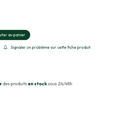
ment sélectionné
uter au panier
Signaler un problème sur cette fiche produit
e
des produits
en stock
sous 24/48h