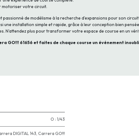
r une expérience de course complète.
r motoriser votre circuit.
ut passionné de modélisme à la recherche d'expansions pour son circuit
 une installation simple et rapide, grâce à leur conception bien pensée
s. N'attendez plus pour transformer votre espace de course en un véri
era GO!!! 61656 et faites de chaque course un événement inoubl
O : 1/43
arrera DIGITAL 143
,
Carrera GO!!!