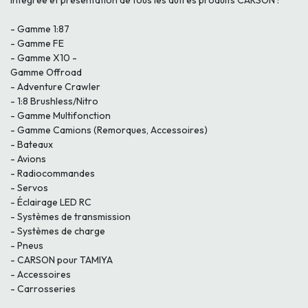
intégrée et présentation de tous les autres produits CARSON :
- Gamme 1:87
- Gamme FE
- Gamme X10 -
Gamme Offroad
- Adventure Crawler
- 1:8 Brushless/Nitro
- Gamme Multifonction
- Gamme Camions (Remorques, Accessoires)
- Bateaux
- Avions
- Radiocommandes
- Servos
- Éclairage LED RC
- Systèmes de transmission
- Systèmes de charge
- Pneus
- CARSON pour TAMIYA
- Accessoires
- Carrosseries