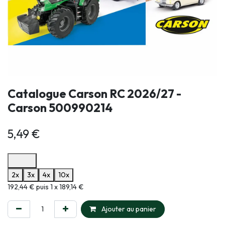
Catalogue Carson RC 2026/27 -
Carson 500990214
5,49
€
Options de paiement disponibles
2x
3x
4x
10x
Informations sur le plan de paiement sélectionné
192,44 € puis 1 x 189,14 €
Ajouter au panier