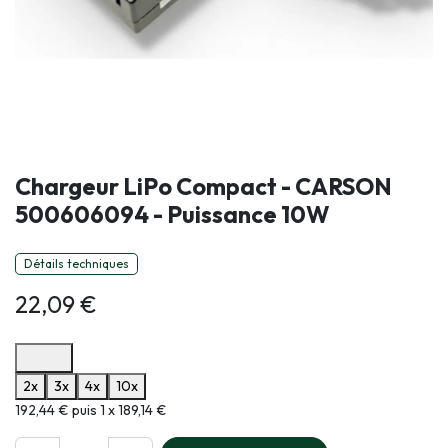
Chargeur LiPo Compact - CARSON
500606094 - Puissance 10W
Détails techniques
22,09
€
Options de paiement disponibles
2x
3x
4x
10x
Informations sur le plan de paiement sélectionné
192,44 € puis 1 x 189,14 €