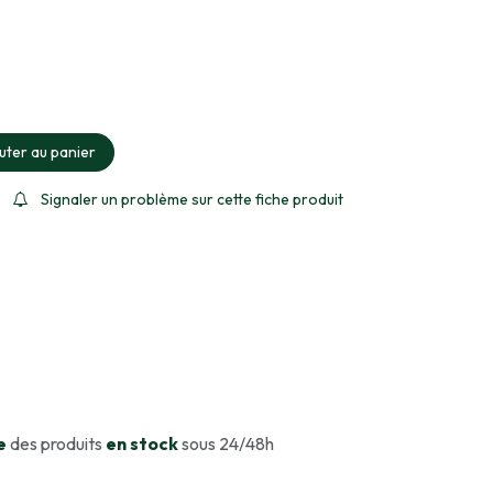
ment sélectionné
uter au panier
Signaler un problème sur cette fiche produit
e
des produits
en stock
sous 24/48h