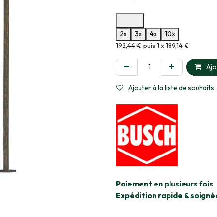
Options de paiement disponibles
2x
3x
4x
10x
Informations sur le plan de paie
192,44 € puis 1 x 189,14 €
Ajo
Ajouter à la liste de souhaits
​Paiement en plusieurs fois
Expédition rapide & soigné