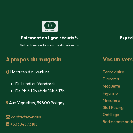
Paiement en ligne sécurisé
.
Expéd
Votre transaction en toute sécurité.
A propos du magasin
Vos univer
Horaires d'ouverture :
Ferroviaire
Diorama
Du Lundi au Vendredi
Maquette
De 9h à 12h et de 14h à 17h
Figurine
Miniature
Aux Vignettes, 39800 Poligny
Slot Racing
Outillage
contacte​z-nous
Radiocommand
+33384373183