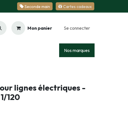
Se​​​​conde ​​​​m​​a​​in
Cartes cadeaux
Mon panier
Se connecter
Racing
Junior
Services
Nos marques
our lignes électriques -
 1/120