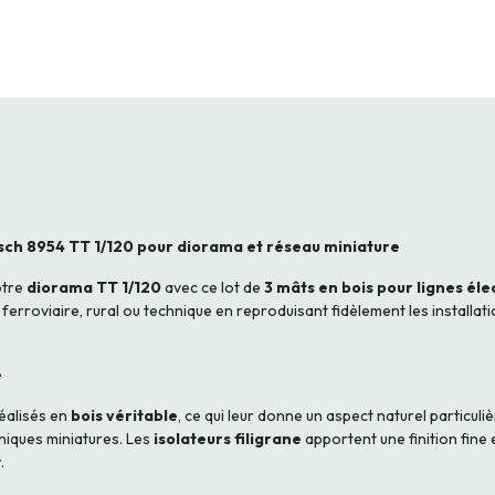
usch 8954 TT 1/120 pour diorama et réseau miniature
otre
diorama TT 1/120
avec ce lot de
3 mâts en bois pour lignes él
erroviaire, rural ou technique en reproduisant fidèlement les installati
e
éalisés en
bois véritable
, ce qui leur donne un aspect naturel partic
niques miniatures. Les
isolateurs filigrane
apportent une finition fine 
.