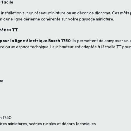
 facile
son installation sur un réseau miniature ou un décor de diorama. Ces mâts
on d’une ligne aérienne cohérente sur votre paysage miniature.
scènes TT
our la ligne électrique Busch 1750
. Ils permettent de composer un e
aire ou un espace technique. Leur hauteur est adaptée à l’échelle TT po
ue
ch 1750
res miniatures, scènes rurales et décors techniques