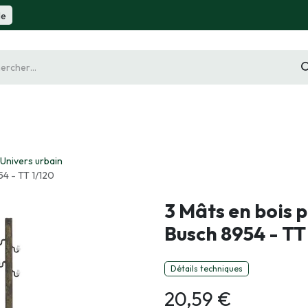
de
gurine
Diorama
Outillage
Radiocommande
Slot 
Univers urbain
54 - TT 1/120
3 Mâts en bois p
Busch 8954 - TT
Détails techniques
20,59
€