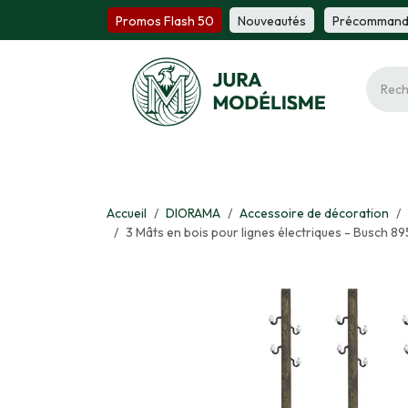
Se rendre au contenu
Promos Flash 50
Nou​​v​​ea​​utés
Précomm​​a​​n
Ferroviaire
Maquette
Miniature
Fi
Accueil
DIORAMA
Accessoire de décoration
3 Mâts en bois pour lignes électriques - Busch 89