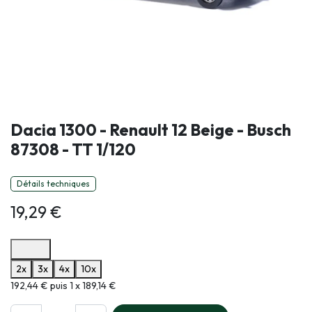
Dacia 1300 - Renault 12 Beige - Busch
87308 - TT 1/120
Détails techniques
19,29
€
Options de paiement disponibles
2x
3x
4x
10x
Informations sur le plan de paiement sélectionné
192,44 € puis 1 x 189,14 €