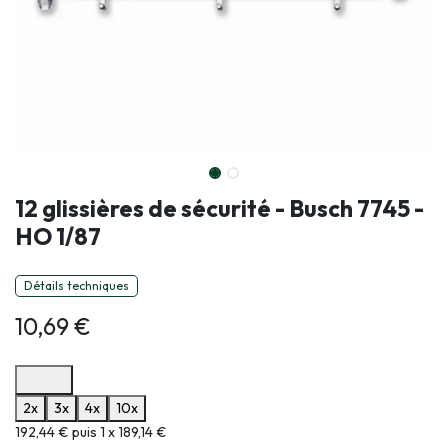
12 glissières de sécurité - Busch 7745 -
HO 1/87
Détails techniques
10,69
€
Options de paiement disponibles
2x
3x
4x
10x
Informations sur le plan de paiement sélectionné
192,44 € puis 1 x 189,14 €