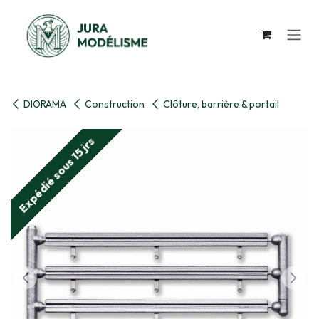
Se rendre au contenu
DIORAMA
Construction
Clôture, barrière & portail
Expédié sous 15 jrs