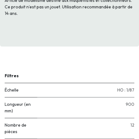
Article de modélisme destiné aux maquettistes et collectionneurs.
Ce produit n’est pas un jouet. Utilisation recommandée à partir de
14 ans.
Filtres
Échelle
HO : 1/87
Longueur (en
900
mm)
Nombre de
12
pièces