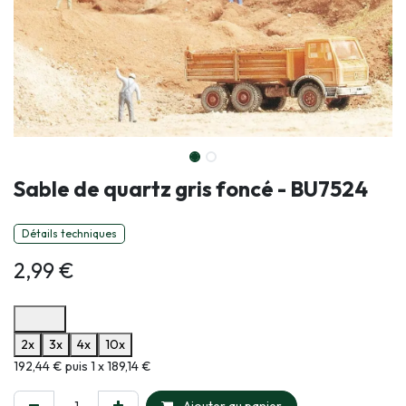
Sable de quartz gris foncé - BU7524
Détails techniques
2,99
€
Options de paiement disponibles
2x
3x
4x
10x
Informations sur le plan de paiement sélectionné
192,44 € puis 1 x 189,14 €