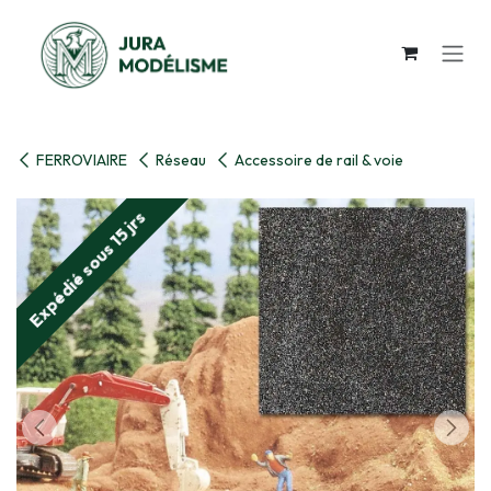
Se rendre au contenu
FERROVIAIRE
Réseau
Accessoire de rail & voie
Expédié sous 15 jrs