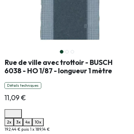
Rue de ville avec trottoir - BUSCH
6038 - HO 1/87 - longueur 1 mètre
Détails techniques
11,09
€
Options de paiement disponibles
2x
3x
4x
10x
Informations sur le plan de paiement sélectionné
192,44 € puis 1 x 189,14 €