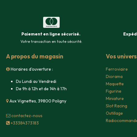
Paiement en ligne sécurisé
.
Expéd
Votre transaction en toute sécurité.
A propos du magasin
Vos univer
Horaires d'ouverture :
Ferroviaire
Diorama
Du Lundi au Vendredi
Maquette
De 9h à 12h et de 14h à 17h
Figurine
Miniature
Aux Vignettes, 39800 Poligny
Slot Racing
Outillage
contacte​z-nous
Radiocommand
+33384373183