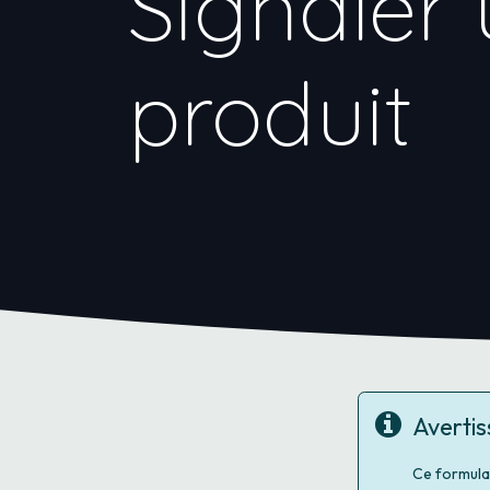
Signaler 
produit
Averti
Ce formula