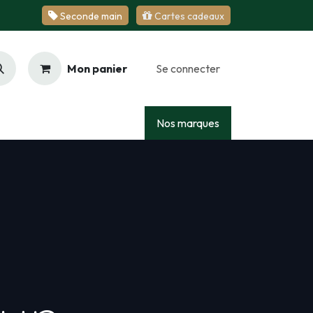
Se​​​​conde ​​​​m​​a​​in
Cartes cadeaux
Mon panier
Se connecter
Racing
Junior
Services
Nos marques