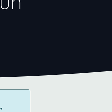
 un
es