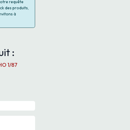
 votre requête
ock des produits,
nvitons à
it :
HO 1/87