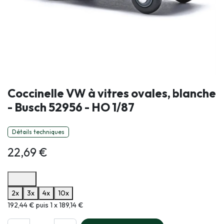
Coccinelle VW à vitres ovales, blanche
- Busch 52956 - HO 1/87
Détails techniques
22,69
€
Options de paiement disponibles
2x
3x
4x
10x
Informations sur le plan de paiement sélectionné
192,44 € puis 1 x 189,14 €