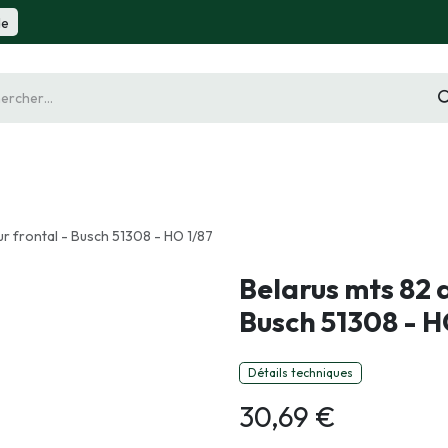
de
gurine
Diorama
Outillage
Radiocommande
Slot 
r frontal - Busch 51308 - HO 1/87
Belarus mts 82 
Busch 51308 - H
Détails techniques
30,69
€