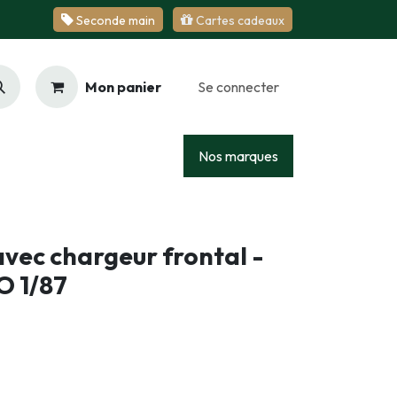
Se​​​​conde ​​​​m​​a​​in
Cartes cadeaux
Mon panier
Se connecter
Racing
Junior
Services
Nos marques
avec chargeur frontal -
O 1/87