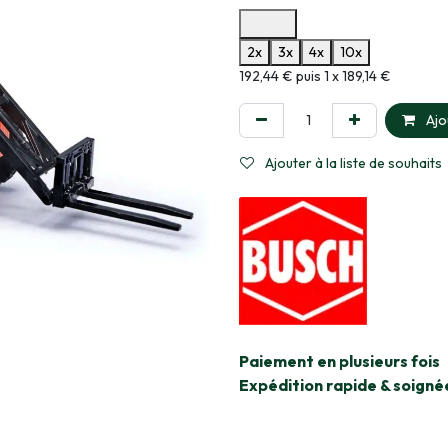
Options de paiement disponibles
2x
3x
4x
10x
Informations sur le plan de paie
192,44 € puis 1 x 189,14 €
Ajo
Ajouter à la liste de souhaits
​Paiement en plusieurs fois
Expédition rapide & soigné