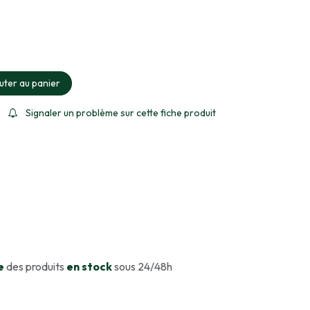
ment sélectionné
uter au panier
Signaler un problème sur cette fiche produit
e
des produits
en stock
sous 24/48h