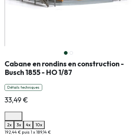
Cabane en rondins en construction -
Busch 1855 - HO 1/87
Détails techniques
33,49
€
Options de paiement disponibles
2x
3x
4x
10x
Informations sur le plan de paiement sélectionné
192,44 € puis 1 x 189,14 €