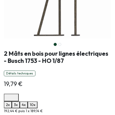
2 Mâts en bois pour lignes électriques
- Busch 1753 - HO 1/87
Détails techniques
19,79
€
Options de paiement disponibles
2x
3x
4x
10x
Informations sur le plan de paiement sélectionné
192,44 € puis 1 x 189,14 €