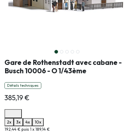
Gare de Rothenstadt avec cabane -
Busch 10006 - O 1/43ème
Détails techniques
385,19
€
Options de paiement disponibles
2x
3x
4x
10x
Informations sur le plan de paiement sélectionné
192,44 € puis 1 x 189,14 €