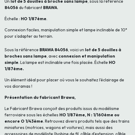
Un
lot de 5 douilles à broche sans lampe
, sous la référence
84056
du fabricant
BRAWA
.
Échelle :
HO 1/87ème
.
Connexion faciles, manipulation simple et lampe inclinable de 10°
pour s'adapter au terrain.
Sous la référence
BRAWA
84056
, voici un
lot de 5 douilles à
broches sans lampe
, avec
connexion et manipulation
simple
. La lampe est inclinable une fois placée. Échelle
HO
1/87ème.
Un élément idéal pour placer où vous le souhaitez l'éclairage de
vos dioramas !
Présentation du fabricant Brawa,
Le Fabricant Brawa conçoit des produits issus du modélisme
ferroviaire sous les échelles
HO 1/87ème, N : 1/160ème ou
encore O 1/43ème
. Retrouvez divers produits tels que des trains
miniatures (motrices, wagons et voitures), mais aussi des
accessoires de modéliste (bobine de fil, câble d'extension, câble