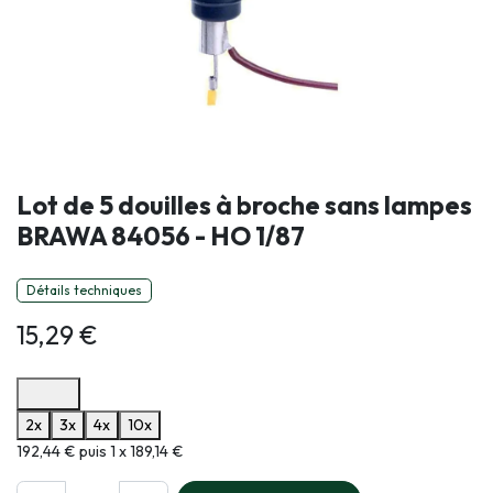
Lot de 5 douilles à broche sans lampes
BRAWA 84056 - HO 1/87
Détails techniques
15,29
€
Options de paiement disponibles
2x
3x
4x
10x
Informations sur le plan de paiement sélectionné
192,44 € puis 1 x 189,14 €