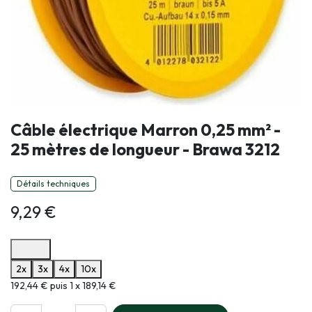
Câble électrique Marron 0,25 mm² -
25 mètres de longueur - Brawa 3212
Détails techniques
9,29
€
Options de paiement disponibles
2x
3x
4x
10x
Informations sur le plan de paiement sélectionné
192,44 € puis 1 x 189,14 €