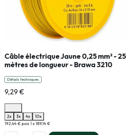
Câble électrique Jaune 0,25 mm² - 25
mètres de longueur - Brawa 3210
Détails techniques
9,29
€
Options de paiement disponibles
2x
3x
4x
10x
Informations sur le plan de paiement sélectionné
192,44 € puis 1 x 189,14 €