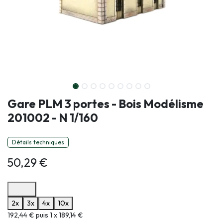
Gare PLM 3 portes - Bois Modélisme
201002 - N 1/160
Détails techniques
50,29
€
Options de paiement disponibles
2x
3x
4x
10x
Informations sur le plan de paiement sélectionné
192,44 € puis 1 x 189,14 €