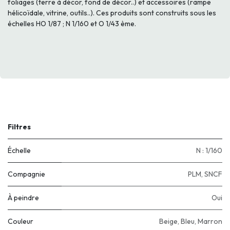
foliages (terre à décor, fond de décor..) et accessoires (rampe
hélicoïdale, vitrine, outils..). Ces produits sont construits sous les
échelles HO 1/87 ; N 1/160 et O 1/43 ème.
Filtres
Échelle
N : 1/160
Compagnie
PLM
,
SNCF
À peindre
Oui
Couleur
Beige
,
Bleu
,
Marron