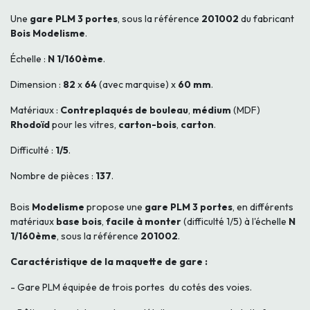
Une
gare PLM 3 portes
, sous la référence
201002
du fabricant
Bois Modelisme
.
Échelle :
N 1/160ème
.
Dimension :
82
x
64
(avec marquise) x
60
mm
.
Matériaux :
Contreplaqués de bouleau
,
médium
(MDF)
Rhodoïd
pour les vitres,
carton-bois
,
carton
.
Difficulté :
1/5
.
Nombre de pièces :
137
.
Bois
Modelisme
propose une
gare PLM 3 portes
, en différents
matériaux
base bois
,
facile à monter
(difficulté 1/5) à l'échelle
N
1/160ème
, sous la référence
201002
.
Caractéristique de la maquette de gare :
- Gare PLM équipée de trois portes du cotés des voies.