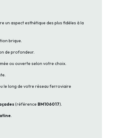
re un aspect esthétique des plus fidèles à la
tion brique.
sion de profondeur.
rmée ou ouverte selon votre choix.
nte.
u le long de votre réseau ferroviaire
açades
(référence
BM106017
).
patine
.