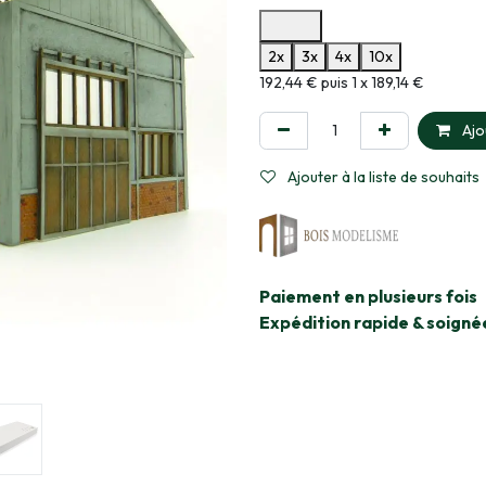
Options de paiement disponibles
2x
3x
4x
10x
Informations sur le plan de paie
192,44 € puis 1 x 189,14 €
Ajo
Ajouter à la liste de souhaits
​Paiement en plusieurs fois
Expédition rapide & soigné