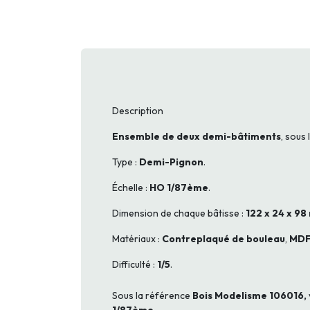
Description
Ensemble de deux demi-bâtiments
, sous
Type :
Demi-Pignon
.
Échelle :
HO 1/87ème
.
Dimension de chaque bâtisse :
122 x 24 x 9
Matériaux :
Contreplaqué de bouleau
,
MDF
Difficulté :
1/5
.
Sous la référence
Bois Modelisme 106016,