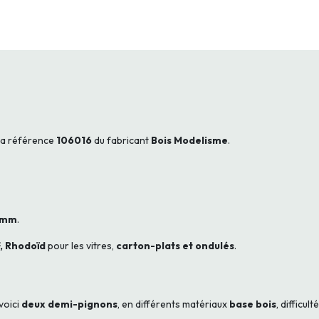
 la référence
106016
du fabricant
Bois Modelisme
.
8 mm
.
,
Rhodoïd
pour les vitres,
carton-plats et ondulés
.
voici
deux demi-pignons
, en différents matériaux
base bois
, difficul