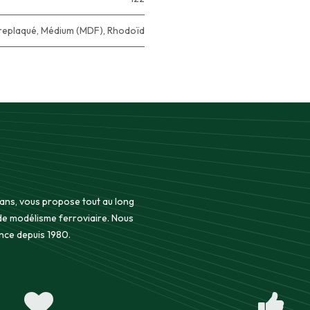
replaqué
,
Médium (MDF)
,
Rhodoïd
 ans, vous propose tout au long
 de modélisme ferroviaire. Nous
nce depuis 1980.