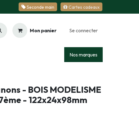
Se​​​​conde ​​​​m​​a​​in
Cartes cadeaux
Mon panier
Se connecter
Racing
Junior
Services
Nos marques
ignons - BOIS MODELISME
87ème - 122x24x98mm