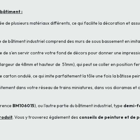
bâtiment :
de plusieurs matériaux différents, ce qui facilite la décoration et assu
te de bâtiment industriel comprend des murs de sous bassement en imita
ssible de s'en servir contre votre fond de décors pour donner une impres
largeur de 48mm et hauteur de 51mm), qui peut se coller en position fe
 de carton ondulé, ce qui imite parfaitement la tôle une fois la bâtisse pei
itement dans votre réseau de trains miniatures, dans vos dioramas et o
érence
BM106015
), ou l'autre partie du bâtiment industriel, type
demi-f
roduit
. Vous y trouverez également des
conseils de peinture et de 