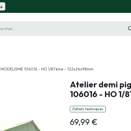
de
gurine
Diorama
Outillage
Radiocommande
Slot 
OIS MODELISME 106016 - HO 1/87ème - 122x24x98mm
Atelier demi p
106016 - HO 1/
Détails techniques
69,99
€