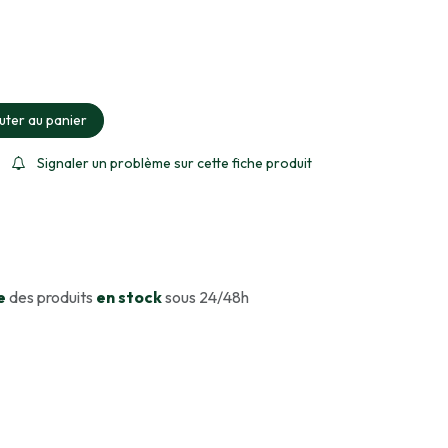
ment sélectionné
uter au panier
Signaler un problème sur cette fiche produit
e
des produits
en stock
sous 24/48h