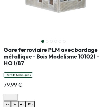
Gare ferroviaire PLM avec bardage
métallique - Bois Modélisme 101021 -
HO 1/87
Détails techniques
79,99
€
Options de paiement disponibles
2x
3x
4x
10x