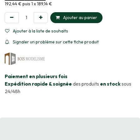
Informations sur le plan de paiement sélectionné
192,44 € puis 1 x 189,14 €
Ajouter au panier
Ajouter à la liste de souhaits
Signaler un problème sur cette fiche produit
​Paiement en plusieurs fois
Expédition rapide & soignée
des produits
en stock
sous
24/48h