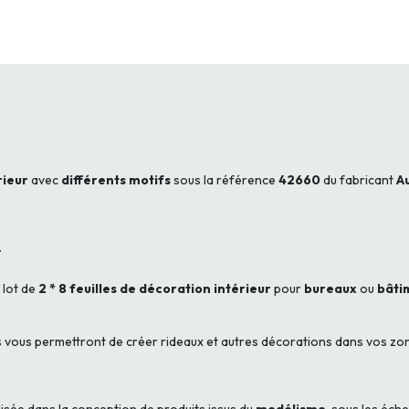
rieur
avec
différents motifs
sous la référence
42660
du fabricant
A
.
n lot de
2 * 8 feuilles de décoration intérieur
pour
bureaux
ou
bâti
es vous permettront de créer rideaux et autres décorations dans vos zon