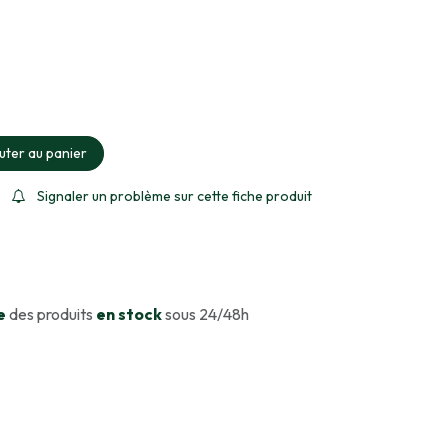
ment sélectionné
uter au panier
Signaler un problème sur cette fiche produit
e
des produits
en stock
sous 24/48h