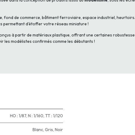
isée dans la conception de produits issus du
modélisme
, sous les éche
, fond de commerce, bâtiment ferroviaire, espace industriel, heurtoirs.
res permettant d'étoffer votre réseau miniature !
nçus à partir de matériaux plastique, offrant une certaines robustesse 
avir les modélistes confirmés comme les débutants !
HO : 1/87
,
N : 1/160
,
TT : 1/120
Blanc
,
Gris
,
Noir