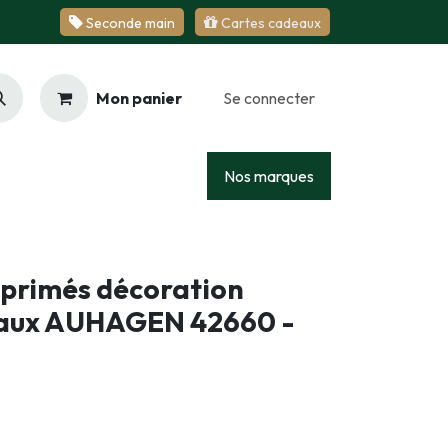
Se​​​​conde ​​​​m​​a​​in
Cartes cadeaux
Mon panier
Se connecter
Racing
Junior
Services
Nos marques
imprimés décoration
reaux AUHAGEN 42660 -