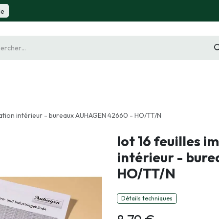
de
gurine
Diorama
Outillage
Radiocommande
Slot 
oration intérieur - bureaux AUHAGEN 42660 - HO/TT/N
lot 16 feuilles 
intérieur - bu
HO/TT/N
Détails techniques