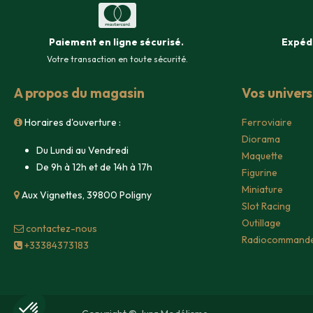
Paiement en ligne sécurisé
.
Expéd
Votre transaction en toute sécurité.
A propos du magasin
Vos univer
Horaires d'ouverture :
Ferroviaire
Diorama
Du Lundi au Vendredi
Maquette
De 9h à 12h et de 14h à 17h
Figurine
Miniature
Aux Vignettes, 39800 Poligny
Slot Racing
Outillage
contacte​z-nous
Radiocommand
+33384373183