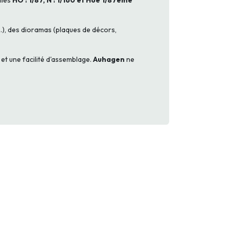
lles
HO : 1/87, N : 1/160 et Hoe 1/87ème
.), des dioramas (plaques de décors,
et une facilité d'assemblage.
Auhagen
ne