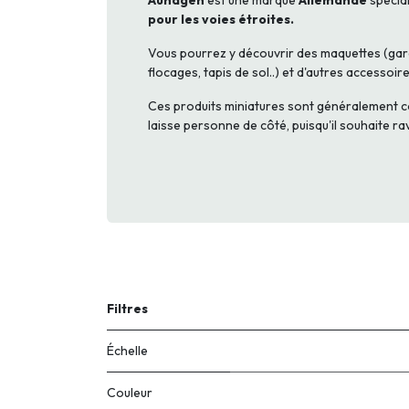
Auhagen
est une marque
Allemande
spécial
pour les voies étroites.
Vous pourrez y découvrir des maquettes (gare
flocages, tapis de sol..) et d'autres accessoi
Ces produits miniatures sont généralement co
laisse personne de côté, puisqu'il souhaite r
Filtres
Échelle
Couleur