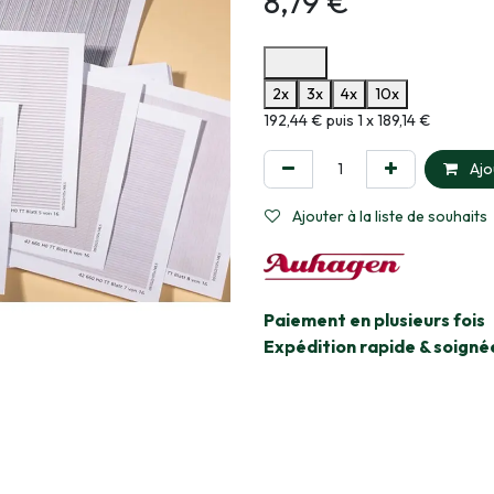
8,79
€
Options de paiement disponibles
2x
3x
4x
10x
Informations sur le plan de paie
192,44 € puis 1 x 189,14 €
Ajo
Ajouter à la liste de souhaits
​Paiement en plusieurs fois
Expédition rapide & soigné