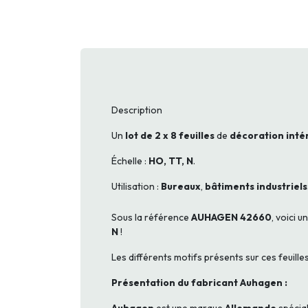
Description
Un
lot de 2 x 8 feuilles
de
décoration inté
Échelle :
HO, TT, N
.
Utilisation :
Bureaux
,
bâtiments
industriels
Sous la référence
AUHAGEN 42660
, voici u
N
!
Les différents motifs présents sur ces feuill
Présentation du fabricant Auhagen :