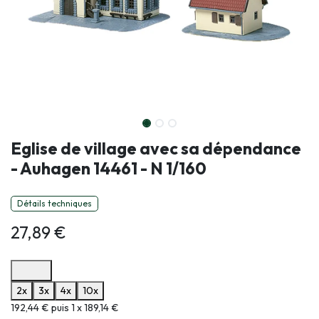
Eglise de village avec sa dépendance
- Auhagen 14461 - N 1/160
Détails techniques
27,89
€
Options de paiement disponibles
2x
3x
4x
10x
Informations sur le plan de paiement sélectionné
192,44 € puis 1 x 189,14 €