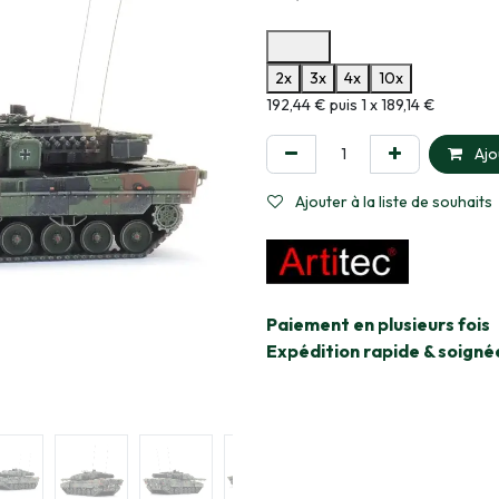
Options de paiement disponibles
2x
3x
4x
10x
Informations sur le plan de paie
192,44 € puis 1 x 189,14 €
Ajo
Ajouter à la liste de souhaits
​Paiement en plusieurs fois
Expédition rapide & soigné