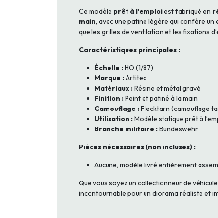
Ce modèle
prêt à l'emploi
est fabriqué en
r
main
, avec une patine légère qui confère un 
que les grilles de ventilation et les fixations 
Caractéristiques principales :
Échelle :
HO (1/87)
Marque :
Artitec
Matériaux :
Résine et métal gravé
Finition :
Peint et patiné à la main
Camouflage :
Flecktarn (camouflage ta
Utilisation :
Modèle statique prêt à l’em
Branche militaire :
Bundeswehr
Pièces nécessaires (non incluses) :
Aucune, modèle livré entièrement assembl
Que vous soyez un collectionneur de véhicul
incontournable pour un diorama réaliste et i