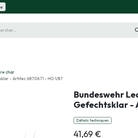
de
gurine
Diorama
Outillage
Radiocommande
Slot 
ure char
lar - Artitec 6870671 - HO 1/87
Bundeswehr Leo
Gefechtsklar - 
Détails techniques
41,69
€