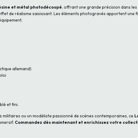
ésine et métal photodécoupé
, offrant une grande précision dans les
effet de réalisme saisissant. Les éléments photogravés apportent une fi
d’équipement.
ctique allemand)
ploi
é et fini.
es militaires ou un modéliste passionné de scènes contemporaines, ce
L
mmersif.
Commandez dès maintenant et enrichissez votre collecti