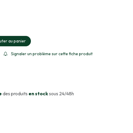
ment sélectionné
uter au panier
Signaler un problème sur cette fiche produit
e
des produits
en stock
sous 24/48h