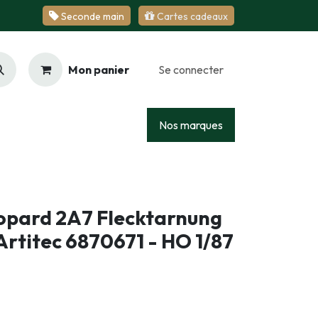
Se​​​​conde ​​​​m​​a​​in
Cartes cadeaux
Mon panier
Se connecter
Racing
Junior
Services
Nos marques
pard 2A7 Flecktarnung
Artitec 6870671 - HO 1/87