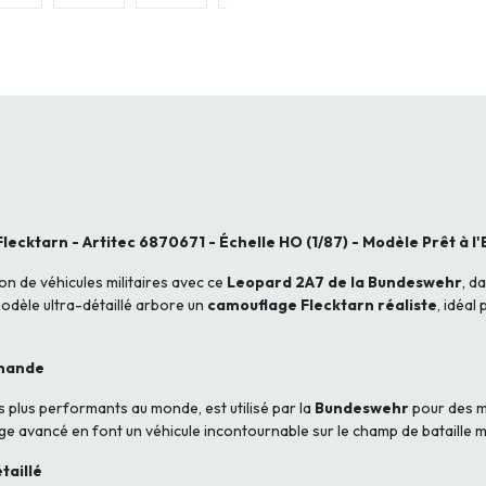
cktarn - Artitec 6870671 - Échelle HO (1/87) - Modèle Prêt à l'
on de véhicules militaires avec ce
Leopard 2A7 de la Bundeswehr
, d
modèle ultra-détaillé arbore un
camouflage Flecktarn réaliste
, idéal
emande
es plus performants au monde, est utilisé par la
Bundeswehr
pour des mi
e avancé en font un véhicule incontournable sur le champ de bataille 
taillé