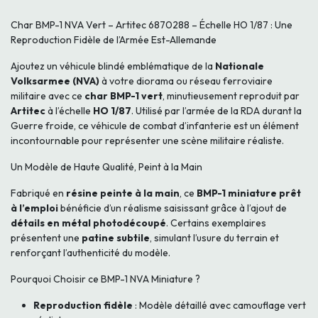
Char BMP-1 NVA Vert – Artitec 6870288 – Échelle HO 1/87 : Une
Reproduction Fidèle de l’Armée Est-Allemande
Ajoutez un véhicule blindé emblématique de la
Nationale
Volksarmee (NVA)
à votre diorama ou réseau ferroviaire
militaire avec ce
char BMP-1 vert
, minutieusement reproduit par
Artitec
à l’échelle
HO 1/87
. Utilisé par l’armée de la RDA durant la
Guerre froide, ce véhicule de combat d’infanterie est un élément
incontournable pour représenter une scène militaire réaliste.
Un Modèle de Haute Qualité, Peint à la Main
Fabriqué en
résine peinte à la main
, ce
BMP-1 miniature prêt
à l’emploi
bénéficie d’un réalisme saisissant grâce à l’ajout de
détails en métal photodécoupé
. Certains exemplaires
présentent une
patine subtile
, simulant l’usure du terrain et
renforçant l’authenticité du modèle.
Pourquoi Choisir ce BMP-1 NVA Miniature ?
Reproduction fidèle
: Modèle détaillé avec camouflage vert