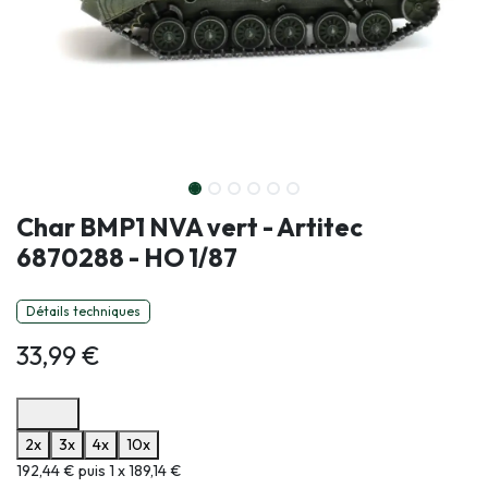
Char BMP1 NVA vert - Artitec
6870288 - HO 1/87
Détails techniques
33,99
€
Options de paiement disponibles
2x
3x
4x
10x
Informations sur le plan de paiement sélectionné
192,44 € puis 1 x 189,14 €