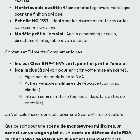
réaliste.
Matériaux de qualité
: Résine et photogravure métallique
pour une finition précise.
Échelle HO 1/87
: Idéal pour les dioramas militaires ou les
convois ferroviaires.
Modèle prêt à l’emploi
: Aucun assemblage requis,
directement intégrable à votre décor.
Contenu et Éléments Complémentaires
Inclus
:
Char BMP-1 NVA vert, peint et prêt à l’emploi
.
Non inclus
(à prévoir pour enrichir votre mise en scène) :
Figurines de soldats de la NVA
Autres véhicules militaires de l’époque (camions,
blindés)
Infrastructure militaire (bunkers, dépôts, postes de
contrôle)
Un Véhicule Incontournable pour une Scène Militaire Réaliste
Que ce soit pour une
scène de manœuvres militaires
, un
convoi sur un wagon plat
ou un
poste de défense de la RDA
,
ce
char BMP-1 de la NVA
est un élément essentiel pour les