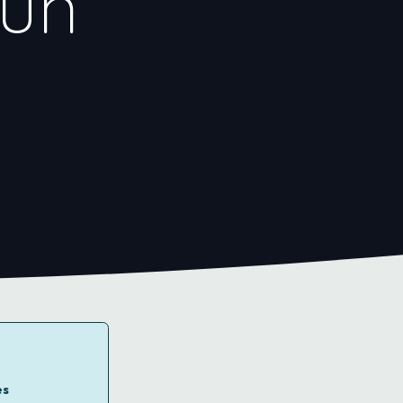
 un
es