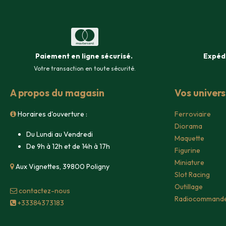
Paiement en ligne sécurisé
.
Expéd
Votre transaction en toute sécurité.
A propos du magasin
Vos univer
Horaires d'ouverture :
Ferroviaire
Diorama
Du Lundi au Vendredi
Maquette
De 9h à 12h et de 14h à 17h
Figurine
Miniature
Aux Vignettes, 39800 Poligny
Slot Racing
Outillage
contacte​z-nous
Radiocommand
+33384373183