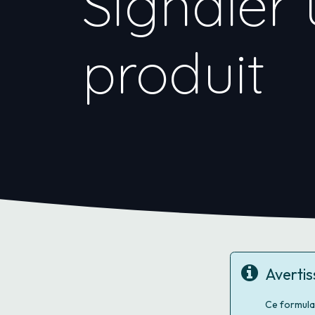
Signaler 
produit
Averti
Ce formula