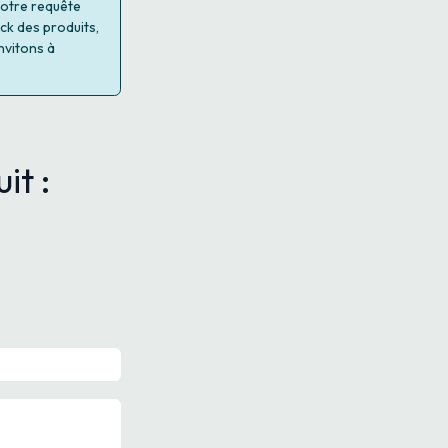
 votre requête
ock des produits,
nvitons à
it :