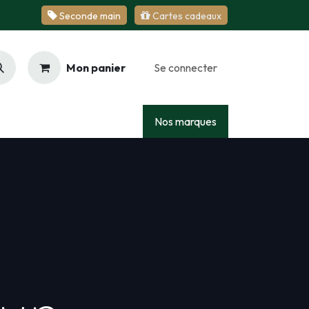
Se​​​​conde ​​​​m​​a​​in
Cartes cadeaux
Mon panier
Se connecter
Racing
Junior
Services
Nos marques