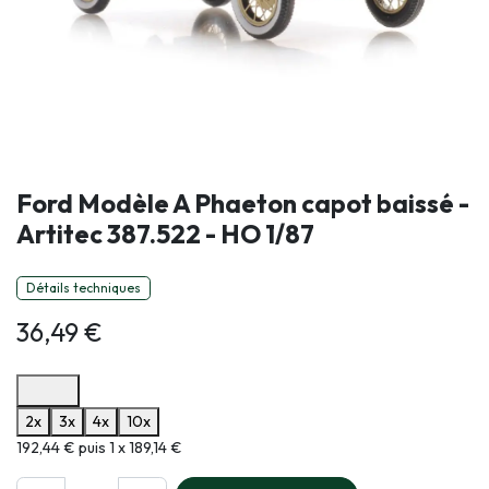
Ford Modèle A Phaeton capot baissé -
Artitec 387.522 - HO 1/87
Détails techniques
36,49
€
Options de paiement disponibles
2x
3x
4x
10x
Informations sur le plan de paiement sélectionné
192,44 € puis 1 x 189,14 €