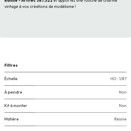
Baissé - Artitec 387.522
et apportez une touche de charme
vintage à vos créations de modélisme !
Filtres
Échelle
HO : 1/87
À peindre
Non
Kit à monter
Non
Matière
Résine