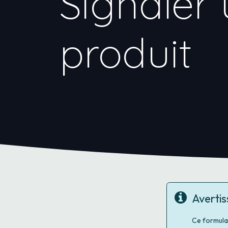
Signaler 
produit
Averti
Ce formula