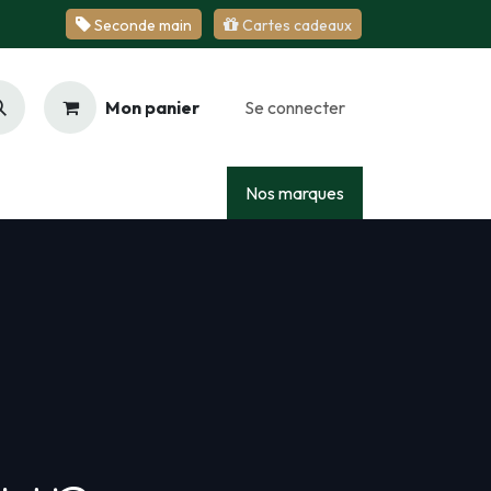
Se​​​​conde ​​​​m​​a​​in
Cartes cadeaux
Mon panier
Se connecter
Racing
Junior
Services
Nos marques