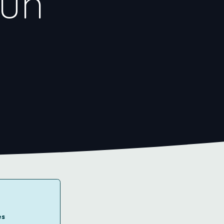
 un
es