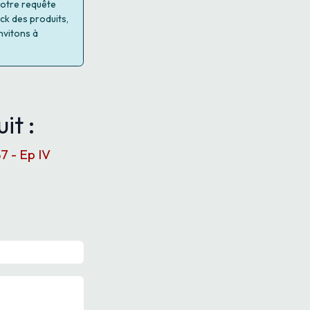
 votre requête
ock des produits,
nvitons à
it :
7 - Ep IV