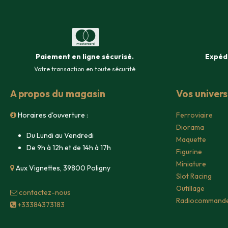
Paiement en ligne sécurisé
.
Expéd
Votre transaction en toute sécurité.
A propos du magasin
Vos univer
Horaires d'ouverture :
Ferroviaire
Diorama
Du Lundi au Vendredi
Maquette
De 9h à 12h et de 14h à 17h
Figurine
Miniature
Aux Vignettes, 39800 Poligny
Slot Racing
Outillage
contacte​z-nous
Radiocommand
+33384373183