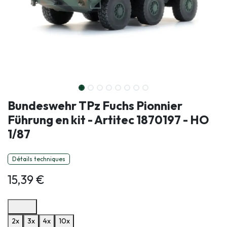
Bundeswehr TPz Fuchs Pionnier
Führung en kit - Artitec 1870197 - HO
1/87
Détails techniques
15,39
€
Options de paiement disponibles
2x
3x
4x
10x