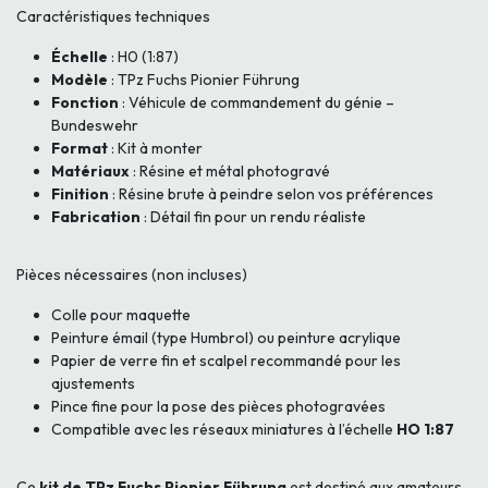
Caractéristiques techniques
Échelle
: H0 (1:87)
Modèle
: TPz Fuchs Pionier Führung
Fonction
: Véhicule de commandement du génie –
Bundeswehr
Format
: Kit à monter
Matériaux
: Résine et métal photogravé
Finition
: Résine brute à peindre selon vos préférences
Fabrication
: Détail fin pour un rendu réaliste
Pièces nécessaires (non incluses)
Colle pour maquette
Peinture émail (type Humbrol) ou peinture acrylique
Papier de verre fin et scalpel recommandé pour les
ajustements
Pince fine pour la pose des pièces photogravées
Compatible avec les réseaux miniatures à l’échelle
HO 1:87
Ce
kit de TPz Fuchs Pionier Führung
est destiné aux amateurs