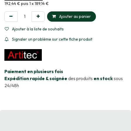
Informations sur le plan de paiement sélectionné
192,44 € puis 1 x 189,14 €
Ajouter au panier
Ajouter à la liste de souhaits
Signaler un problème sur cette fiche produit
​Paiement en plusieurs fois
Expédition rapide & soignée
des produits
en stock
sous
24/48h