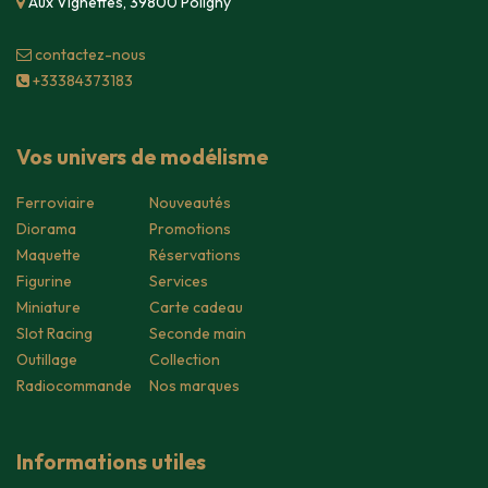
Aux Vignettes, 39800 Poligny
contacte​z-nous
+33384373183
Vos univers de modélisme
Ferroviaire
Nouveautés
Diorama
Promotions
Maquette
Réservations
Figurine
Services
Miniature
Carte cadeau
Slot Racing
Seconde main
Outillage
Collection
Radiocommande
Nos marques
Informations utiles