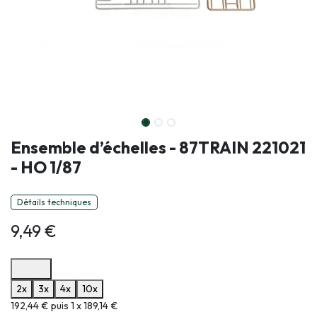
Ensemble d’échelles - 87TRAIN 221021
- HO 1/87
Détails techniques
9,49
€
Options de paiement disponibles
2x
3x
4x
10x
Informations sur le plan de paiement sélectionné
192,44 € puis 1 x 189,14 €