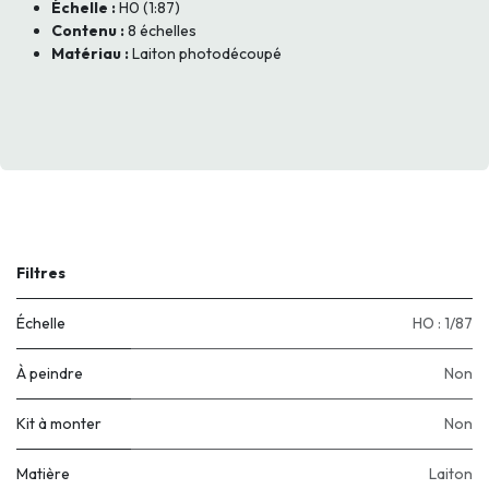
Échelle :
H0 (1:87)
Contenu :
8 échelles
Matériau :
Laiton photodécoupé
Filtres
Échelle
HO : 1/87
À peindre
Non
Kit à monter
Non
Matière
Laiton