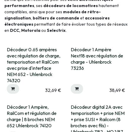
performantes
, ses
décodeurs de locomotives
hautement
compatibles, ainsi que pour ses
modules de rétro-
signalisation
,
boîtiers de commande
et
accessoires
électroniques
permettant de faire évoluer tous types de réseaux
en
DCC, Motorola
ou
Selectrix
.
Décodeur 0.65 ampères
Décodeur 1 Ampère
Expédié sous 15 jrs
Expédié sous 15 jrs
avec régulation de charge,
Next18 avec régulation de
temporisation et RailCom
charge - Uhlenbrock
avec prise d'interface
73236
NEM 652 - Uhlenbrock
74320
32,69
€
38,49
€
Décodeur 1 Ampère,
Décodeur digital 2A avec
Rupture fournisseur
RailCom et régulation de
temporisation + prise NEM
charge | 8 broches NEM
+ prise SUSI + Railcom (8
652 Uhlenbrock 74120
broches avec fils) -
Uhlenbrock 1182 - HO 1/87