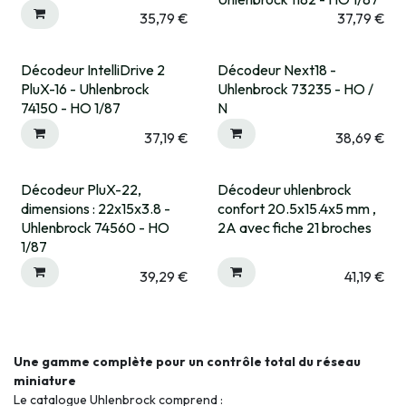
35,79
€
37,79
€
Décodeur IntelliDrive 2
Décodeur Next18 -
Expédié sous 15 jrs
Expédié sous 15 jrs
PluX-16 - Uhlenbrock
Uhlenbrock 73235 - HO /
74150 - HO 1/87
N
37,19
€
38,69
€
Décodeur PluX-22,
Décodeur uhlenbrock
Expédié sous 15 jrs
dimensions : 22x15x3.8 -
confort 20.5x15.4x5 mm ,
Uhlenbrock 74560 - HO
2A avec fiche 21 broches
1/87
39,29
€
41,19
€
Une gamme complète pour un contrôle total du réseau
miniature
Le catalogue Uhlenbrock comprend :