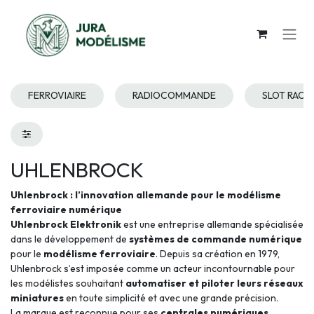
Se rendre au contenu
FERROVIAIRE
RADIOCOMMANDE
SLOT RACI
UHLENBROCK
Uhlenbrock : l’innovation allemande pour le modélisme
ferroviaire numérique
Uhlenbrock Elektronik
est une entreprise allemande spécialisée
dans le développement de
systèmes de commande numérique
pour le
modélisme ferroviaire
. Depuis sa création en 1979,
Uhlenbrock s’est imposée comme un acteur incontournable pour
les modélistes souhaitant
automatiser et piloter leurs réseaux
miniatures
en toute simplicité et avec une grande précision.
La marque est reconnue pour ses
centrales numériques