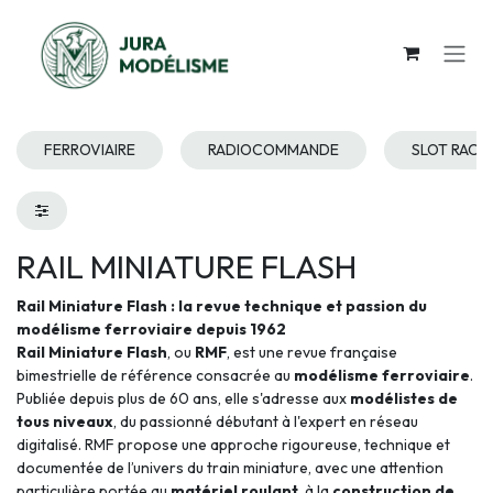
Se rendre au contenu
FERROVIAIRE
RADIOCOMMANDE
SLOT RACI
RAIL MINIATURE FLASH
Rail Miniature Flash : la revue technique et passion du
modélisme ferroviaire depuis 1962
Rail Miniature Flash
, ou
RMF
, est une revue française
bimestrielle de référence consacrée au
modélisme ferroviaire
.
Publiée depuis plus de 60 ans, elle s'adresse aux
modélistes de
tous niveaux
, du passionné débutant à l'expert en réseau
digitalisé. RMF propose une approche rigoureuse, technique et
documentée de l’univers du train miniature, avec une attention
particulière portée au
matériel roulant
, à la
construction de