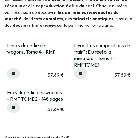
réseaux
et à la
reproduction fidèle du réel
. Chaque numéro
est l’occasion de découvrir
les dernières nouveautés du
marché
, des
tests complets
, des
tutoriels pratiques
, ainsi que
des
dossiers historiques
sur le patrimoine ferroviaire.
L’encyclopédie des
Livre "Les compositions de
Expédié sous 15 jrs
wagons, Tome 4 - RMF
train" : Du réel à la
miniature - Tome 1 -
RMFTOME1
37,69
€
37,69
€
Encyclopédie des wagons
Expédié sous 15 jrs
- RMF TOME2 - 148 pages
37,69
€