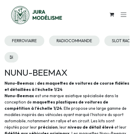
Se rendre au contenu
FERROVIAIRE
RADIOCOMMANDE
SLOT RACI
NUNU-BEEMAX
Nunu-Beemax : des maquettes de voitures de course fidèles
et détaillées à l’échelle 1/24
Nunu-Beemax
est une marque asiatique spécialisée dans la
conception de
maquettes plastiques de voitures de
compétition à l’échelle 1/24
. Elle propose une large gamme de
modèles inspirés des véhicules ayant marqué l’histoire du sport
automobile, notamment en rallye et en circuit. Les kits sont
réputés pour leur
précision
, leur
niveau de détail élevé
et leur
fidélité aux véhicules originaux
. Les maquettes Nunu-Beemax