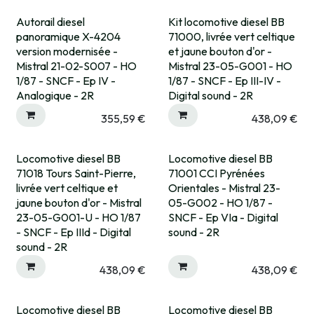
Autorail diesel
Kit locomotive diesel BB
Pré-commande
Pré-commande
panoramique X-4204
71000, livrée vert celtique
version modernisée -
et jaune bouton d'or -
Mistral 21-02-S007 - HO
Mistral 23-05-G001 - HO
1/87 - SNCF - Ep IV -
1/87 - SNCF - Ep III-IV -
Analogique - 2R
Digital sound - 2R
355,59
€
438,09
€
Locomotive diesel BB
Locomotive diesel BB
Pré-commande
Pré-commande
71018 Tours Saint-Pierre,
71001 CCI Pyrénées
livrée vert celtique et
Orientales - Mistral 23-
jaune bouton d'or - Mistral
05-G002 - HO 1/87 -
23-05-G001-U - HO 1/87
SNCF - Ep VIa - Digital
- SNCF - Ep IIId - Digital
sound - 2R
sound - 2R
438,09
€
438,09
€
Locomotive diesel BB
Locomotive diesel BB