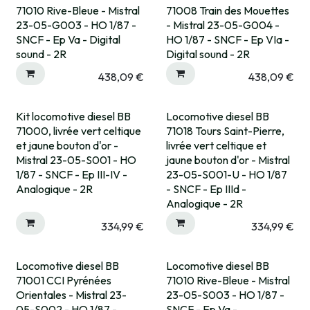
Pré-commande
Pré-commande
71010 Rive-Bleue - Mistral
71008 Train des Mouettes
23-05-G003 - HO 1/87 -
- Mistral 23-05-G004 -
SNCF - Ep Va - Digital
HO 1/87 - SNCF - Ep VIa -
sound - 2R
Digital sound - 2R
438,09
€
438,09
€
Kit locomotive diesel BB
Locomotive diesel BB
Pré-commande
Pré-commande
71000, livrée vert celtique
71018 Tours Saint-Pierre,
et jaune bouton d'or -
livrée vert celtique et
Mistral 23-05-S001 - HO
jaune bouton d'or - Mistral
1/87 - SNCF - Ep III-IV -
23-05-S001-U - HO 1/87
Analogique - 2R
- SNCF - Ep IIId -
Analogique - 2R
334,99
€
334,99
€
Locomotive diesel BB
Locomotive diesel BB
Rupture fournisseur
Pré-commande
71001 CCI Pyrénées
71010 Rive-Bleue - Mistral
Orientales - Mistral 23-
23-05-S003 - HO 1/87 -
05-S002 - HO 1/87 -
SNCF - Ep Va -