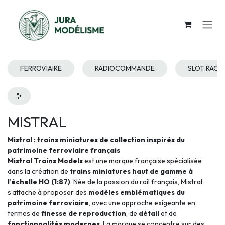
Se rendre au contenu
FERROVIAIRE
RADIOCOMMANDE
SLOT RACI
MISTRAL
Mistral : trains miniatures de collection inspirés du
patrimoine ferroviaire français
Mistral Trains Models
est une marque française spécialisée
dans la création de
trains miniatures haut de gamme à
l’échelle HO (1:87)
. Née de la passion du rail français, Mistral
s’attache à proposer des
modèles emblématiques du
patrimoine ferroviaire
, avec une approche exigeante en
termes de
finesse de reproduction
, de
détail
et de
fonctionnalités modernes
. La marque se concentre sur des