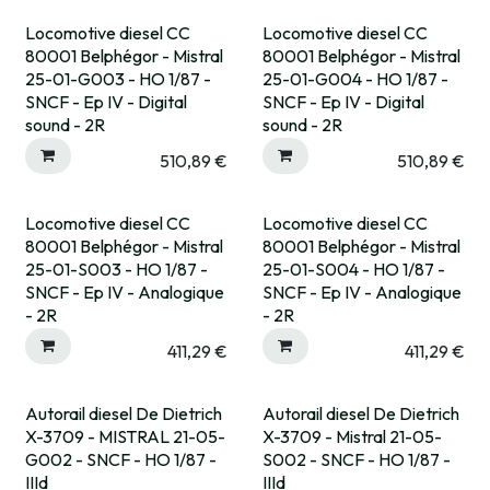
Locomotive diesel CC
Locomotive diesel CC
80001 Belphégor - Mistral
80001 Belphégor - Mistral
25-01-G003 - HO 1/87 -
25-01-G004 - HO 1/87 -
SNCF - Ep IV - Digital
SNCF - Ep IV - Digital
sound - 2R
sound - 2R
510,89
€
510,89
€
Locomotive diesel CC
Locomotive diesel CC
80001 Belphégor - Mistral
80001 Belphégor - Mistral
25-01-S003 - HO 1/87 -
25-01-S004 - HO 1/87 -
SNCF - Ep IV - Analogique
SNCF - Ep IV - Analogique
- 2R
- 2R
411,29
€
411,29
€
Autorail diesel De Dietrich
Autorail diesel De Dietrich
Rupture fournisseur
X-3709 - MISTRAL 21-05-
X-3709 - Mistral 21-05-
G002 - SNCF - HO 1/87 -
S002 - SNCF - HO 1/87 -
IIId
IIId