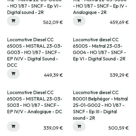
Expédié sous 15 jrs
- HO 1/87 - SNCF - Ep VI -
- HO 1/87 - SNCF - Ep IV -
Digital sound - 2R
Analogique - 2R
562,09
€
459,69
€
Locomotive Diesel CC
Locomotive diesel CC
Rupture fournisseur
65005 - MISTRAL 23-03-
65005 - Mistral 23-03-
G003 - HO 1/87 - SNCF -
G004 - HO 1/87 - SNCF -
EP IV/V - Digital Sound -
Ep VI - Digital Sound - 2R
DCC
449,39
€
539,29
€
Locomotive Diesel CC
Locomotive diesel CC
65005 - MISTRAL 23-03-
80001 Belphégor - Mistral
S003 - HO 1/87 - SNCF -
25-01-G002 - HO 1/87 -
EP IV/V - Analogique - DC
SNCF - Ep III - Digital
sound - 2R
339,09
€
500,59
€