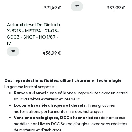
371,49
€
333,99
€
Autorail diesel De Dietrich
Expédié sous 15 jrs
X-3715 - MISTRAL 21-05-
G003 - SNCF - HO 1/87 -
IV
436,99
€
Des reproductions fidèles, alliant charme et technologie
La gamme Mistral propose :
Rames automotrices célèbres
: reproduites avec un grand
souci du détail extérieur et intérieur.
Locomotives électriques et diesels
: fines gravures,
motorisations performantes, livrées historiques.
Versions analogiques, DCC et sonorisées
: de nombreux
modèles sont livrés DCC Sound d'origine, avec sons réalistes
de moteurs et d’ambiance.