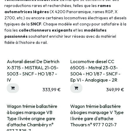
reproductions rares et recherchées, telles que les
rames
automotrices légères
(X 4200 Panoramique, rames RGP, X
2700, etc.) ou encore certaines locomotives électriques et diesels
typiques de la
SNCF
. Chaque modèle est conçu pour satisfaire à la
fois les
collectionneurs exigeants
et les
modélistes
passionnés
souhaitant enrichir leur réseau avec du matériel
fidèle à l’histoire du rail.
Autorail diesel De Dietrich
Locomotive diesel CC
X-3715 - MISTRAL 21-05-
65005 - Mistral 23-03-
S003 - SNCF - HO 1/87 -
S004 - HO 1/87 - SNCF -
IV
Ep VI - Analogique - 2R
333,99
€
349,99
€
Wagon trémie ballastière
Wagon trémie ballastière
Expédié sous 15 jrs
à bogies marquage VB
à bogies marquage V Type
Type I livrée origine gare
I livrée gare d'attache
d'attache Chambéry n°
Thouars n° 977 7 021-7
977 7 325-7