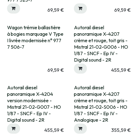
69,59
€
69,59
€
Wagon trémie ballastière
Autorail diesel
Rupture fournisseur
Pré-commande
à bogies marquage V Type
panoramique X-4207
I livrée modernisée n° 977
crème et rouge, toit gris -
7 506-7
Mistral 21-02-G006 - HO
1/87 - SNCF - Ep IV -
Digital sound - 2R
69,59
€
455,59
€
Autorail diesel
Autorail diesel
Pré-commande
Pré-commande
panoramique X-4204
panoramique X-4207
version modernisée -
crème et rouge, toit gris -
Mistral 21-02-G007 - HO
Mistral 21-02-S006 - HO
1/87 - SNCF - Ep IV -
1/87 - SNCF - Ep IV -
Digital sound - 2R
Analogique - 2R
455,59
€
355,59
€