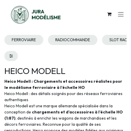
Se rendre au contenu
FERROVIAIRE
RADIOCOMMANDE
SLOT RACI
HEICO MODELL
Heico Modell : Chargements et accessoires réalistes pour
le modélisme ferroviaire à l’échelle HO
Heico Modell : des détails soignés pour des réseaux ferroviaires
authentiques
Heico Modell est une marque allemande spécialisée dans la
conception de
chargements et d’accessoires à l’échelle HO
(1:87)
, destinés à enrichir les wagons de marchandises et les
décors ferroviaires. Reconnue pour la qualité de ses
reproductions, Heico propose des modèles fidèles aux originaux,